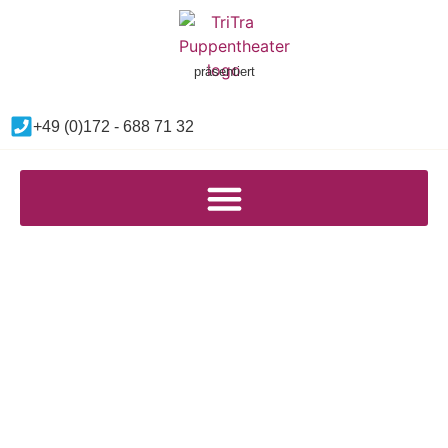
Inhalt
springen
präsentiert
+49 (0)172 - 688 71 32