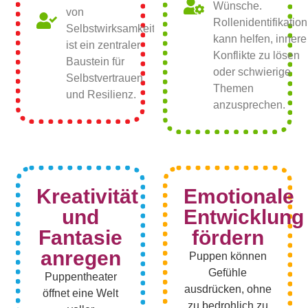
Wünsche.
von
Rollenidentifikation
Selbstwirksamkeit
kann helfen, innere
ist ein zentraler
Konflikte zu lösen
Baustein für
oder schwierige
Selbstvertrauen
Themen
und Resilienz.
anzusprechen.
Kreativität
Emotionale
und
Entwicklung
Fantasie
fördern
anregen
Puppen können
Gefühle
Puppentheater
ausdrücken, ohne
öffnet eine Welt
zu bedrohlich zu