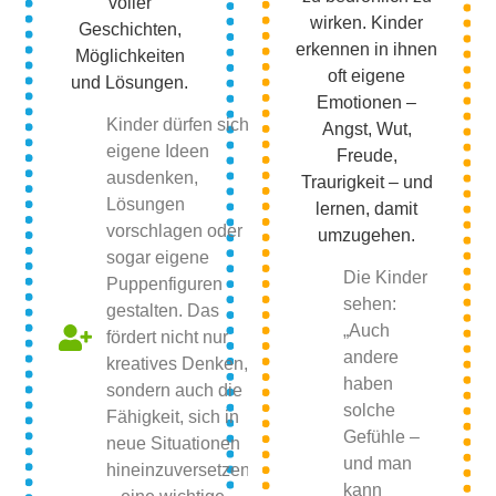
voller
wirken. Kinder
Geschichten,
erkennen in ihnen
Möglichkeiten
oft eigene
und Lösungen.
Emotionen –
Kinder dürfen sich
Angst, Wut,
eigene Ideen
Freude,
ausdenken,
Traurigkeit – und
Lösungen
lernen, damit
vorschlagen oder
umzugehen.
sogar eigene
Die Kinder
Puppenfiguren
sehen:
gestalten. Das
„Auch
fördert nicht nur
andere
kreatives Denken,
haben
sondern auch die
solche
Fähigkeit, sich in
Gefühle –
neue Situationen
und man
hineinzuversetzen
kann