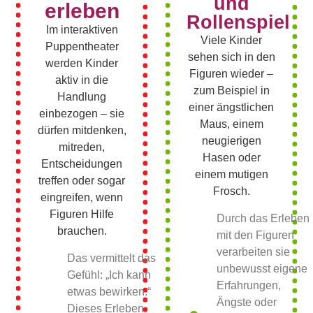
und
erleben
Rollenspiel
Im interaktiven
Viele Kinder
Puppentheater
sehen sich in den
werden Kinder
Figuren wieder –
aktiv in die
zum Beispiel in
Handlung
einer ängstlichen
einbezogen – sie
Maus, einem
dürfen mitdenken,
neugierigen
mitreden,
Hasen oder
Entscheidungen
einem mutigen
treffen oder sogar
Frosch.
eingreifen, wenn
Figuren Hilfe
Durch das Erleben
brauchen.
mit den Figuren
verarbeiten sie
Das vermittelt das
unbewusst eigene
Gefühl: „Ich kann
Erfahrungen,
etwas bewirken.“
Ängste oder
Dieses Erleben