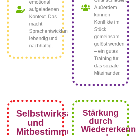
Unterschieden.
emotional
Außerdem
aufgeladenen
können
Kontext. Das
Konflikte im
macht
Stück
Sprachentwicklung
gemeinsam
lebendig und
gelöst werden
nachhaltig.
– ein gutes
Training für
das soziale
Miteinander.
Selbstwirksamkeit
Stärkung
durch
und
Wiedererken
Mitbestimmung