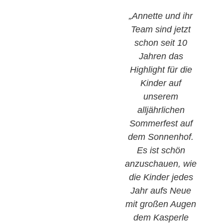
„Annette und ihr
Team sind jetzt
schon seit 10
i
Jahren das
Highlight für die
A
Kinder auf
unserem
alljährlichen
Sommerfest auf
A
dem Sonnenhof.
Es ist schön
anzuschauen, wie
h
die Kinder jedes
Jahr aufs Neue
mit großen Augen
dem Kasperle
N