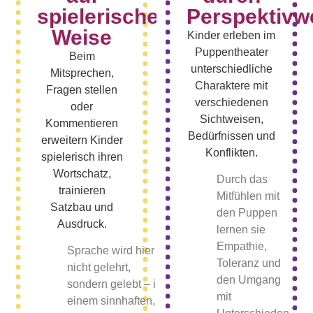
spielerische
Perspektivw
Weise
Kinder erleben im
Puppentheater
Beim
unterschiedliche
Mitsprechen,
Charaktere mit
Fragen stellen
verschiedenen
oder
Sichtweisen,
Kommentieren
Bedürfnissen und
erweitern Kinder
Konflikten.
spielerisch ihren
Wortschatz,
Durch das
trainieren
Mitfühlen mit
Satzbau und
den Puppen
Ausdruck.
lernen sie
Empathie,
Sprache wird hier
Toleranz und
nicht gelehrt,
den Umgang
sondern gelebt – in
mit
einem sinnhaften,