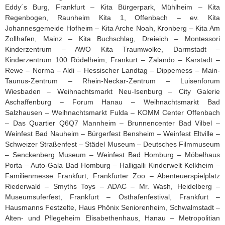
Eddy´s Burg, Frankfurt – Kita Bürgerpark, Mühlheim – Kita
Regenbogen, Raunheim Kita 1, Offenbach – ev. Kita
Johannesgemeide Hofheim – Kita Arche Noah, Kronberg – Kita Am
Zollhafen, Mainz – Kita Buchschlag, Dreieich – Montessori
Kinderzentrum – AWO Kita Traumwolke, Darmstadt –
Kinderzentrum 100 Rödelheim, Frankurt – Zalando – Karstadt –
Rewe – Norma – Aldi – Hessischer Landtag – Dippemess – Main-
Taunus-Zentrum – Rhein-Neckar-Zentrum – Luisenforum
Wiesbaden – Weihnachtsmarkt Neu-Isenburg – City Galerie
Aschaffenburg – Forum Hanau – Weihnachtsmarkt Bad
Salzhausen – Weihnachtsmarkt Fulda – KOMM Center Offenbach
– Das Quartier Q6Q7 Mannheim – Brunnencenter Bad Vilbel –
Weinfest Bad Nauheim – Bürgerfest Bensheim – Weinfest Eltville –
Schweizer Straßenfest – Städel Museum – Deutsches Filmmuseum
– Senckenberg Museum – Weinfest Bad Homburg – Möbelhaus
Porta – Auto-Gala Bad Homburg – Halligalli Kinderwelt Kelkheim –
Familienmesse Frankfurt, Frankfurter Zoo – Abenteuerspielplatz
Riederwald – Smyths Toys – ADAC – Mr. Wash, Heidelberg –
Museumsuferfest, Frankfurt – Osthafenfestival, Frankfurt –
Hausmanns Festzelte, Haus Phönix Seniorenheim, Schwalmstadt –
Alten- und Pflegeheim Elisabethenhaus, Hanau – Metropolitian