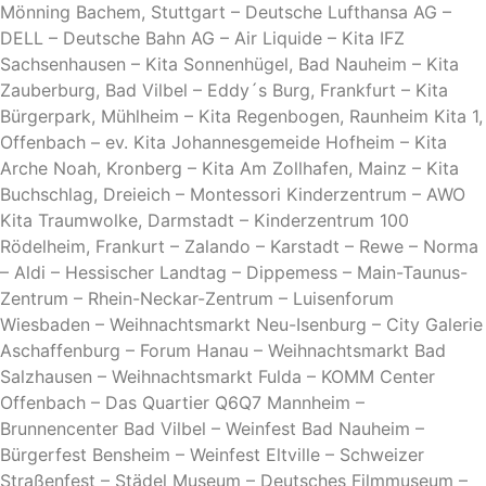
Mönning Bachem, Stuttgart – Deutsche Lufthansa AG –
DELL – Deutsche Bahn AG – Air Liquide – Kita IFZ
Sachsenhausen – Kita Sonnenhügel, Bad Nauheim – Kita
Zauberburg, Bad Vilbel – Eddy´s Burg, Frankfurt – Kita
Bürgerpark, Mühlheim – Kita Regenbogen, Raunheim Kita 1,
Offenbach – ev. Kita Johannesgemeide Hofheim – Kita
Arche Noah, Kronberg – Kita Am Zollhafen, Mainz – Kita
Buchschlag, Dreieich – Montessori Kinderzentrum – AWO
Kita Traumwolke, Darmstadt – Kinderzentrum 100
Rödelheim, Frankurt – Zalando – Karstadt – Rewe – Norma
– Aldi – Hessischer Landtag – Dippemess – Main-Taunus-
Zentrum – Rhein-Neckar-Zentrum – Luisenforum
Wiesbaden – Weihnachtsmarkt Neu-Isenburg – City Galerie
Aschaffenburg – Forum Hanau – Weihnachtsmarkt Bad
Salzhausen – Weihnachtsmarkt Fulda – KOMM Center
Offenbach – Das Quartier Q6Q7 Mannheim –
Brunnencenter Bad Vilbel – Weinfest Bad Nauheim –
Bürgerfest Bensheim – Weinfest Eltville – Schweizer
Straßenfest – Städel Museum – Deutsches Filmmuseum –