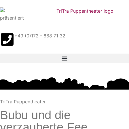
Inhalt
springen
präsentiert
+49 (0)172 - 688 71 32
TriTra Puppentheater
Bubu und die
verzauberte Fee